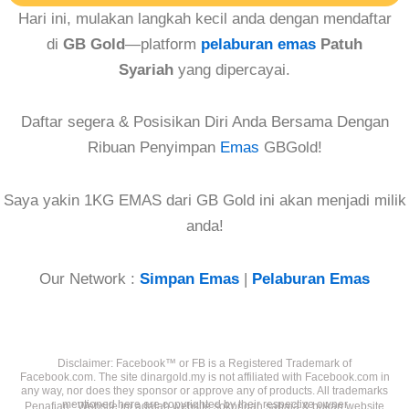
Hari ini, mulakan langkah kecil anda dengan mendaftar
di
GB Gold
—platform
pelaburan emas
Patuh
Syariah
yang dipercayai.
Daftar segera & Posisikan Diri Anda Bersama Dengan
Ribuan Penyimpan
Emas
GBGold!
Saya yakin 1KG EMAS dari GB Gold ini akan menjadi milik
anda!
Our Network :
Simpan Emas
|
Pelaburan Emas
Disclaimer: Facebook™️ or FB is a Registered Trademark of
Facebook.com. The site dinargold.my is not affiliated with Facebook.com in
any way, nor does they sponsor or approve any of products. All trademarks
mentioned here are copyrighted by their respective owner
Penafian : Website ini adalah website sokongan sahaja & bukan website