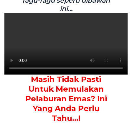
ragu-ragu seperti dibawah
ini…
Masih Tidak Pasti
Untuk Memulakan
Pelaburan Emas? Ini
Yang Anda Perlu
Tahu…!